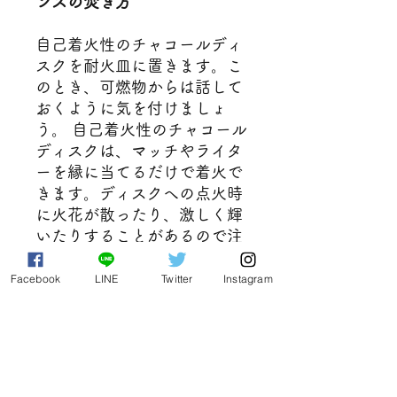
ンスの焚き方
自己着火性のチャコールディ
スクを耐火皿に置きます。こ
のとき、可燃物からは話して
おくように気を付けましょ
う。 自己着火性のチャコール
ディスクは、マッチやライタ
ーを縁に当てるだけで着火で
きます。ディスクへの点火時
に火花が散ったり、激しく輝
いたりすることがあるので注
意してください。チャコール
が均一に燃えるように、その
Facebook
LINE
Twitter
Instagram
周りに空気をたくさん流しま
す。チャコールディスクがち
かちかと輝きを終えると、通
常は最初に片面が赤くなり始
め、次にディスク全体にゆっ