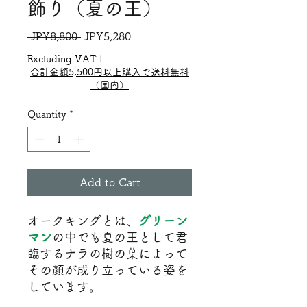
飾り（夏の王）
Regular
Sale
 JP¥8,800 
JP¥5,280
Price
Price
Excluding VAT
|
合計金額5,500円以上購入で送料無料
（国内）
Quantity
*
Add to Cart
オークキングとは、
グリーン
マン
の中でも夏の王として君
臨するナラの樹の葉によって
その顔が成り立っている姿を
しています。