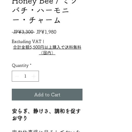
Honey Bee / ミツ
バチ・ハーモニ
ー・チャーム
Regular
Sale
 JP¥3,300 
JP¥1,980
Price
Price
Excluding VAT
|
合計金額5,500円以上購入で送料無料
（国内）
Quantity
*
Add to Cart
安らぎ、静けさ、調和を促す
お守り