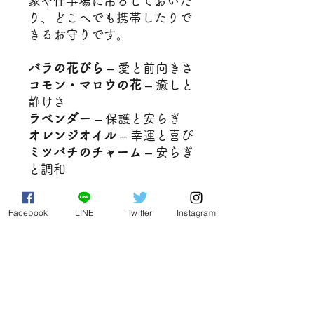
家や仕事場に吊るしておいた
り、どこへでも携帯したりで
きるお守りです。
バラの花びら
– 愛と前向きさ
コモン・マロウの花
– 癒しと
静けさ
ラベンダー
– 保護と安らぎ
オレンジオイル
– 幸運と喜び
ミツバチのチャーム
– 安らぎ
と調和
英国・グラストンベリーの
Facebook
LINE
Twitter
Instagram
The Goddess and Greenman
謹製 A6サイズのセロハン
パッケージ入り。贈り物や記
念品にも最適。
※写真と実物では色合いが異