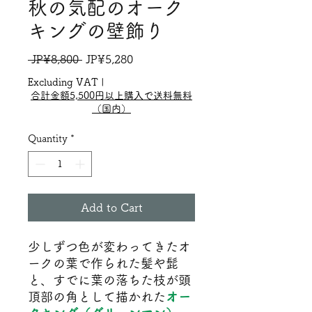
秋の気配のオーク
キングの壁飾り
Regular
Sale
 JP¥8,800 
JP¥5,280
Price
Price
Excluding VAT
|
合計金額5,500円以上購入で送料無料
（国内）
Quantity
*
Add to Cart
少しずつ色が変わってきたオ
ークの葉で作られた髪や髭
と、すでに葉の落ちた枝が頭
頂部の角として描かれた
オー