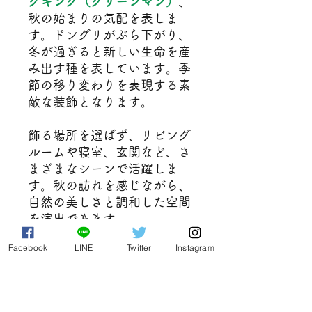
クキング（グリーンマン）
、
秋の始まりの気配を表しま
す。ドングリがぶら下がり、
冬が過ぎると新しい生命を産
み出す種を表しています。季
節の移り変わりを表現する素
敵な装飾となります。
飾る場所を選ばず、リビング
ルームや寝室、玄関など、さ
まざまなシーンで活躍しま
す。秋の訪れを感じながら、
自然の美しさと調和した空間
を演出できます
Facebook
LINE
Twitter
Instagram
鋳造した樹脂製のベースに手
作業で丁寧に塗って作り上げ
てあります。