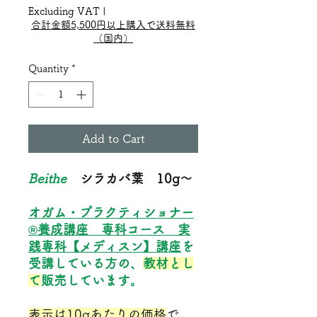
JP¥100
Excluding VAT
|
per
合計金額5,500円以上購入で送料無料
10
（国内）
Grams
Quantity
*
Add to Cart
Beithe
シラカバ葉 10g～
オガム・プラクティショナー
®養成講座
専科コース 実
践専科【メディスン】講座
を
受講している方の、
教材とし
て
販売しています。
表示は10gあたりの価格
で