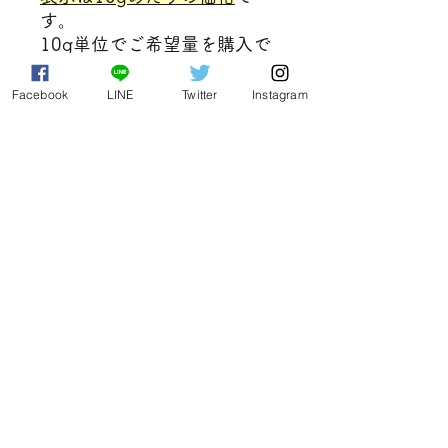
す。
10g単位でご希望量を購入で
きます。
例えば50g希望の場合は、
Facebook
LINE
Twitter
Instagram
50g÷10g＝5 なので、購入
数を5としてください。
ご注意ください
※こちらの商品は、チンキ剤や軟膏な
どの外用に使用する目的で活用するこ
とを推奨しています。
日本における食品衛生法に基づいた賞
Based in Tokyo, JAPAN
味期限に該当しないため、ハーブティ
ーとして飲用する場合はあくまでも自
Privacy Policy
己責任のもとご使用ください。品質に
は問題はありませんが、風味が落ちて