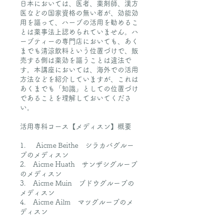
日本においては、医者、薬剤師、漢方
医などの国家資格の無い者が、効能効
用を謳って、ハーブの活用を勧めるこ
とは薬事法上認められていません。ハ
ーブティーの専門店においても、あく
までも清涼飲料という位置づけで、販
売する側は薬効を謳うことは違法で
す。本講座においては、海外での活用
方法などを紹介していますが、これは
あくまでも「知識」としての位置づけ
であることを理解しておいてくださ
い。
活用専科コース【メディスン】概要
1. Aicme Beithe シラカバグルー
プのメディスン
2. Aicme Huath サンザシグループ
のメディスン
3. Aicme Muin ブドウグループの
メディスン
4. Aicme Ailm マツグループのメ
ディスン