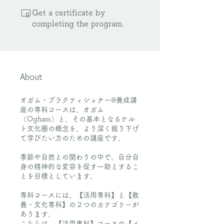
Get a certificate by
completing the program.
About
オガム・プラクティショナー®養成講
座の専科コースは、オガム
（Ogham）と、その基本となるケル
ト文化圏の概念を、より深く掘り下げ
て学びたい方のための講座です。
季節や自然との関わりの中で、自分自
身の精神的な変容を促す一助とするこ
とを目標としています。
専科コースには、【活用専科】と【教
養・文化専科】の２つのカテゴリーが
あります。
こちらは、【活用専科】コースの【メ