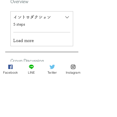
Overview
イントロダクション
.
5 steps
Load more
Group Discussion
Facebook
LINE
Twitter
Instagram
This program is connected to a
group. You’ll be added once
you join the program.