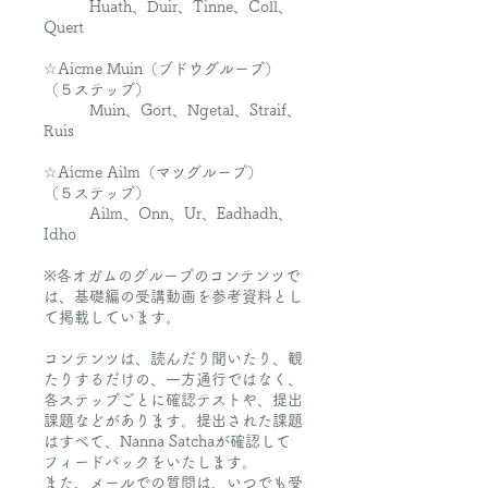
Huath、Duir、Tinne、Coll、
Quert
☆Aicme Muin（ブドウグループ）
（５ステップ）
Muin、Gort、Ngetal、Straif、
Ruis
☆Aicme Ailm（マツグループ）
（５ステップ）
Ailm、Onn、Ur、Eadhadh、
Idho
※各オガムのグループのコンテンツで
は、基礎編の受講動画を参考資料とし
て掲載しています。
コンテンツは、読んだり聞いたり、観
たりするだけの​、一方通行ではなく、
各ステップごとに確認テストや、提出
課題などがあります。提出された課題
はすべて、Nanna Satchaが確認して
フィードバックをいたします。
また、メールでの質問は、いつでも受