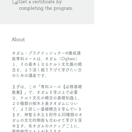
Get a certificate by
completing the program.
About
オガム・プラクティショナー®養成講
座専科コースは、オガム（Ogham）
と、その基本となるケルト文化圏の概
念を、より深く掘り下げて学びたい方
のための講座です。
まずは、この『専科コース【必修基礎
教養】』で、オガムを学ぶ上で必要
な、ケルト文化の概念の基礎知識と、
２０種類の樹木を表すオガムについ
て、より詳しい基礎概念を学んでいき
ます。神聖な木立を形作る20種類のオ
ガムの文化的側面も合わせて学びを深
めます。各オガムのステップごとに、
履修確認テストがあります。